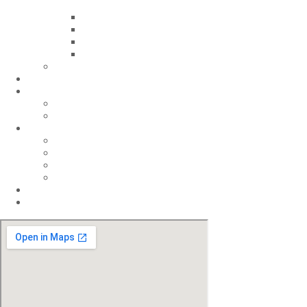
uszkodzony
Rekonstrukcja / protetyka paznokcia
Wrastający paznokieć
Plastyka wałów okołopaznokciowych
Paznokcie zmienione chorobowo
Badania
Cennik
Pierwsza wizyta
Opieka nad stopami dzieci
Opieka nad stopami seniora
O nas
Nasi specjaliści
Opinie
Galeria
Blog
Strefa podologa
Kontakt