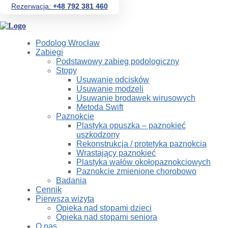
Rezerwacja:
+48 792 381 460
Podolog Wrocław
Zabiegi
Podstawowy zabieg podologiczny
Stopy
Usuwanie odcisków
Usuwanie modzeli
Usuwanie brodawek wirusowych
Metoda Swift
Paznokcie
Plastyka opuszka – paznokieć
uszkodzony
Rekonstrukcja / protetyka paznokcia
Wrastający paznokieć
Plastyka wałów okołopaznokciowych
Paznokcie zmienione chorobowo
Badania
Cennik
Pierwsza wizyta
Opieka nad stopami dzieci
Opieka nad stopami seniora
O nas