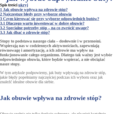
Spis treści
ukryj
1
Jak obuwie wpływa na zdrowie stóp?
2
Najczęstsze błędy przy wyborze obuwia
3
Czym kierować się przy wyborze odpowiednich butów?
3.1
Dlaczego warto inwestować w dobre obuwie?
3.2
Specjalne potrzeby stóp – na co zwrócić uwagę?
3.3
Jak dbać o zdrowie stóp?
Stopy to podstawa naszego ciała – dosłownie i w przenośni.
Wspierają nas w codziennych aktywnościach, zapewniają
równowagę i amortyzację, a ich zdrowie ma wpływ na
funkcjonowanie całego organizmu. Dlatego tak ważny jest wybór
odpowiedniego obuwia, które będzie wspierać, a nie obciążać
nasze stopy.
W tym artykule podpowiemy, jak buty wpływają na zdrowie stóp,
jakie błędy popełniamy najczęściej podczas ich wyboru oraz jak
znaleźć idealne obuwie dla siebie.
Jak obuwie wpływa na zdrowie stóp?
Obuwie spełnia nie tylko funkcję ochronną, ale również kształtuje