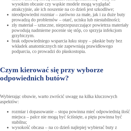
wysokim obcasie czy wąskie modele mogą wyglądać
atrakcyjnie, ale ich noszenie na co dzień jest szkodliwe;
nieodpowiedni rozmiar – zarówno za małe, jak i za duże buty
prowadzą do problemów – otarć, ucisku lub niestabilności;
zły materiał – sztuczne, nieprzepuszczające powietrza materiały
powodują nadmierne pocenie się stóp, co sprzyja infekcjom
grzybiczym.
brak odpowiedniego wsparcia łuku stopy – płaskie buty bez
wkładek anatomicznych nie zapewniają prawidłowego
podparcia, co prowadzi do płaskostopia.
Czym kierować się przy wyborze
odpowiednich butów?
Wybierając obuwie, warto zwrócić uwagę na kilka kluczowych
aspektów:
rozmiar i dopasowanie – stopa powinna mieć odpowiednią ilość
miejsca – palce nie mogą być ściśnięte, a pięta powinna być
stabilna;
wysokość obcasa – na co dzień najlepiej wybierać buty z