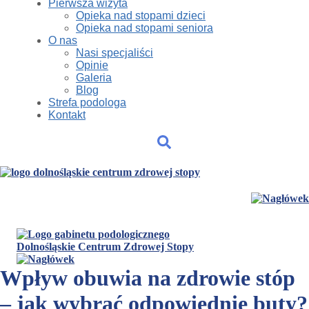
Pierwsza wizyta
Opieka nad stopami dzieci
Opieka nad stopami seniora
O nas
Nasi specjaliści
Opinie
Galeria
Blog
Strefa podologa
Kontakt
Wpływ obuwia na zdrowie stóp
– jak wybrać odpowiednie buty?