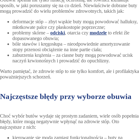
sposób, w jaki poruszamy się na co dzień. Niewłaściwie dobrane buty
mogą prowadzić do wielu problemów zdrowotnych, takich jak:
deformacje stóp – zbyt wąskie buty mogą powodować halluksy,
młotkowate palce czy płaskostopie poprzeczne;
problemy skórne –
odciski
, otarcia czy
modzele
to efekt źle
dopasowanego obuwia;
bóle stawów i kręgosłupa – nieodpowiednie amortyzowanie
stopy przenosi obciążenie na inne partie ciała;
zaburzenia krążenia – za ciasne buty mogą powodować ucisk
naczyń krwionośnych i prowadzić do opuchlizny.
Warto pamiętać, że zdrowie stóp to nie tylko komfort, ale i profilaktyka
poważniejszych schorzeń.
Najczęstsze błędy przy wyborze obuwia
Choć wybór butów wydaje się prostym zadaniem, wiele osób popełnia
błędy, które mogą negatywnie wpłynąć na zdrowie stóp. Oto
najczęstsze z nich:
kierowanie się modą zamiast funkcjonalnością – buty na