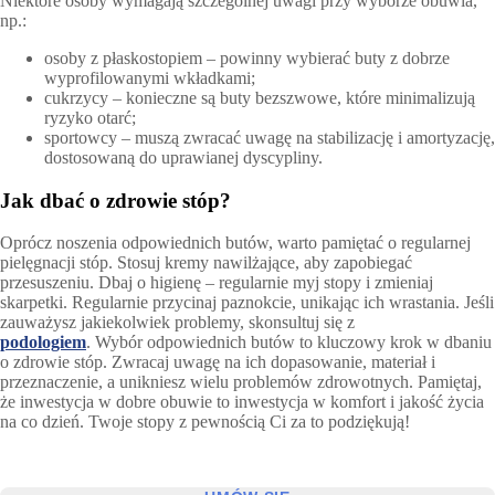
Niektóre osoby wymagają szczególnej uwagi przy wyborze obuwia,
np.:
osoby z płaskostopiem – powinny wybierać buty z dobrze
wyprofilowanymi wkładkami;
cukrzycy – konieczne są buty bezszwowe, które minimalizują
ryzyko otarć;
sportowcy – muszą zwracać uwagę na stabilizację i amortyzację,
dostosowaną do uprawianej dyscypliny.
Jak dbać o zdrowie stóp?
Oprócz noszenia odpowiednich butów, warto pamiętać o regularnej
pielęgnacji stóp. Stosuj kremy nawilżające, aby zapobiegać
przesuszeniu. Dbaj o higienę – regularnie myj stopy i zmieniaj
skarpetki. Regularnie przycinaj paznokcie, unikając ich wrastania. Jeśli
zauważysz jakiekolwiek problemy, skonsultuj się z
podologiem
. Wybór odpowiednich butów to kluczowy krok w dbaniu
o zdrowie stóp. Zwracaj uwagę na ich dopasowanie, materiał i
przeznaczenie, a unikniesz wielu problemów zdrowotnych. Pamiętaj,
że inwestycja w dobre obuwie to inwestycja w komfort i jakość życia
na co dzień. Twoje stopy z pewnością Ci za to podziękują!