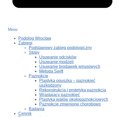
Menu
Podolog Wrocław
Zabiegi
Podstawowy zabieg podologiczny
Stopy
Usuwanie odcisków
Usuwanie modzeli
Usuwanie brodawek wirusowych
Metoda Swift
Paznokcie
Plastyka opuszka – paznokieć
uszkodzony
Rekonstrukcja / protetyka paznokcia
Wrastający paznokieć
Plastyka wałów okołopaznokciowych
Paznokcie zmienione chorobowo
Badania
Cennik