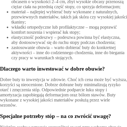
obcasem o wysokości 2–4 cm, zbyt wysokie obcasy przenoszą
ciężar ciała na przednią część stopy, co sprzyja deformacjom;
materiał – najlepiej wybierać buty wykonane z naturalnych,
przewiewnych materiałów, takich jak skóra czy wysokiej jakości
tkaniny;
wkładki ortopedyczne lub profilaktyczne – mogą poprawić
komfort noszenia i wspierać łuk stopy;
elastyczność podeszwy – podeszwa powinna być elastyczna,
aby dostosowywać się do ruchu stopy podczas chodzenia;
zastosowanie obuwia – warto dobierać buty do konkretnej
aktywności – inne do codziennego chodzenia, inne do biegania
czy pracy w warunkach stojących.
Dlaczego warto inwestować w dobre obuwie?
Dobre buty to inwestycja w zdrowie. Choć ich cena może być wyższa,
korzyści są nieocenione. Dobrze dobrane buty minimalizują ryzyko
otarć i zmęczenia stóp. Odpowiednie podparcie łuku stopy i
amortyzacja zapobiegają deformacjom oraz bólom stawów. Buty
wykonane z wysokiej jakości materiałów posłużą przez wiele
sezonów.
Specjalne potrzeby stóp – na co zwrócić uwagę?